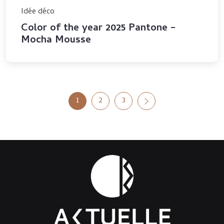
Idée déco
Color of the year 2025 Pantone –
Mocha Mousse
Pagination
1
2
3
des
publications