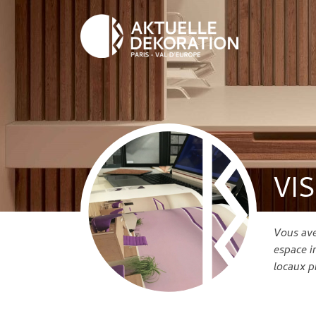
VI
Vous ave
espace i
locaux p