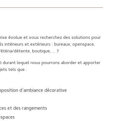
rise évolue et vous recherchez des solutions pour
 intérieurs et extérieurs : bureaux, openspace,
fétéria/détente, boutique, … ?
h30 durant lequel nous pourrons aborder et apporter
ets tels que :
roposition d’ambiance décorative
aces et des rangements
espaces